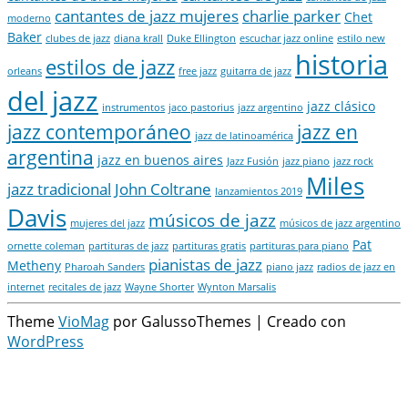
cantantes de jazz mujeres
charlie parker
Chet
moderno
Baker
clubes de jazz
diana krall
Duke Ellington
escuchar jazz online
estilo new
historia
estilos de jazz
orleans
free jazz
guitarra de jazz
del jazz
jazz clásico
instrumentos
jaco pastorius
jazz argentino
jazz contemporáneo
jazz en
jazz de latinoamérica
argentina
jazz en buenos aires
Jazz Fusión
jazz piano
jazz rock
Miles
jazz tradicional
John Coltrane
lanzamientos 2019
Davis
músicos de jazz
mujeres del jazz
músicos de jazz argentino
Pat
ornette coleman
partituras de jazz
partituras gratis
partituras para piano
pianistas de jazz
Metheny
Pharoah Sanders
piano jazz
radios de jazz en
internet
recitales de jazz
Wayne Shorter
Wynton Marsalis
Theme
VioMag
por GalussoThemes | Creado con
WordPress