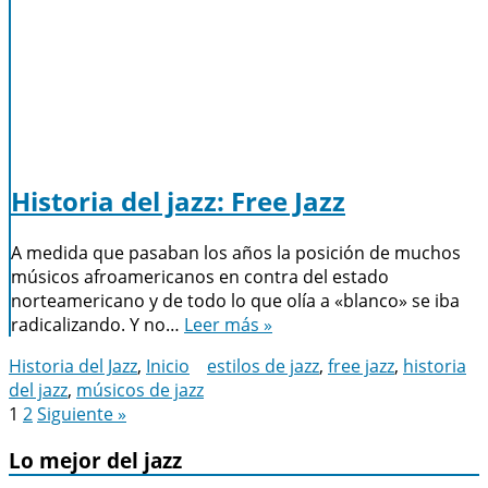
Historia del jazz: Free Jazz
A medida que pasaban los años la posición de muchos
músicos afroamericanos en contra del estado
norteamericano y de todo lo que olía a «blanco» se iba
radicalizando. Y no…
Leer más »
Historia del Jazz
,
Inicio
estilos de jazz
,
free jazz
,
historia
del jazz
,
músicos de jazz
Paginación
1
2
Siguiente »
de
Lo mejor del jazz