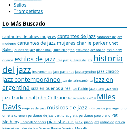
Sellos
Trompetistas
Lo Más Buscado
cantantes de jazz
cantantes de blues mujeres
cantantes de jazz
cantantes de jazz mujeres
charlie parker
Chet
moderno
Baker
clubes de jazz
diana krall
Duke Ellington
escuchar jazz online
estilo new
historia
estilos de jazz
orleans
free jazz
guitarra de jazz
del jazz
jazz clásico
instrumentos
jaco pastorius
jazz argentino
jazz contemporáneo
jazz en
jazz de latinoamérica
argentina
jazz en buenos aires
Jazz Fusión
jazz piano
jazz rock
Miles
jazz tradicional
John Coltrane
lanzamientos 2019
Davis
músicos de jazz
mujeres del jazz
músicos de jazz argentino
Pat
ornette coleman
partituras de jazz
partituras gratis
partituras para piano
pianistas de jazz
Metheny
Pharoah Sanders
piano jazz
radios de jazz en
internet
recitales de jazz
Wayne Shorter
Wynton Marsalis