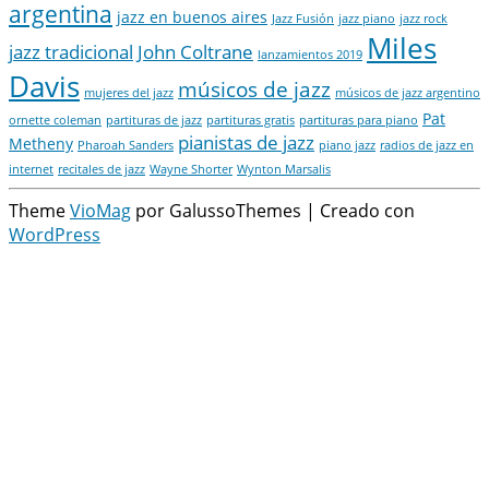
argentina
jazz en buenos aires
Jazz Fusión
jazz piano
jazz rock
Miles
jazz tradicional
John Coltrane
lanzamientos 2019
Davis
músicos de jazz
mujeres del jazz
músicos de jazz argentino
Pat
ornette coleman
partituras de jazz
partituras gratis
partituras para piano
pianistas de jazz
Metheny
Pharoah Sanders
piano jazz
radios de jazz en
internet
recitales de jazz
Wayne Shorter
Wynton Marsalis
Theme
VioMag
por GalussoThemes | Creado con
WordPress