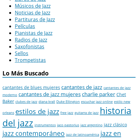
Músicos de Jazz
Noticias de Jazz
Partituras de Jazz
Películas
Pianistas de Jazz
Radios de Jazz
Saxofonistas
Sellos
Trompetistas
Lo Más Buscado
cantantes de jazz
cantantes de blues mujeres
cantantes de jazz
cantantes de jazz mujeres
charlie parker
Chet
moderno
Baker
clubes de jazz
diana krall
Duke Ellington
escuchar jazz online
estilo new
historia
estilos de jazz
orleans
free jazz
guitarra de jazz
del jazz
jazz clásico
instrumentos
jaco pastorius
jazz argentino
jazz contemporáneo
jazz en
jazz de latinoamérica