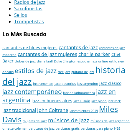
Radios de Jazz
Saxofonistas
Sellos
Trompetistas
Lo Más Buscado
cantantes de jazz
cantantes de blues mujeres
cantantes de jazz
cantantes de jazz mujeres
charlie parker
Chet
moderno
Baker
clubes de jazz
diana krall
Duke Ellington
escuchar jazz online
estilo new
historia
estilos de jazz
orleans
free jazz
guitarra de jazz
del jazz
jazz clásico
instrumentos
jaco pastorius
jazz argentino
jazz contemporáneo
jazz en
jazz de latinoamérica
argentina
jazz en buenos aires
Jazz Fusión
jazz piano
jazz rock
Miles
jazz tradicional
John Coltrane
lanzamientos 2019
Davis
músicos de jazz
mujeres del jazz
músicos de jazz argentino
Pat
ornette coleman
partituras de jazz
partituras gratis
partituras para piano