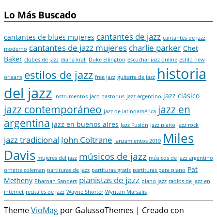
Lo Más Buscado
cantantes de jazz
cantantes de blues mujeres
cantantes de jazz
cantantes de jazz mujeres
charlie parker
Chet
moderno
Baker
clubes de jazz
diana krall
Duke Ellington
escuchar jazz online
estilo new
historia
estilos de jazz
orleans
free jazz
guitarra de jazz
del jazz
jazz clásico
instrumentos
jaco pastorius
jazz argentino
jazz contemporáneo
jazz en
jazz de latinoamérica
argentina
jazz en buenos aires
Jazz Fusión
jazz piano
jazz rock
Miles
jazz tradicional
John Coltrane
lanzamientos 2019
Davis
músicos de jazz
mujeres del jazz
músicos de jazz argentino
Pat
ornette coleman
partituras de jazz
partituras gratis
partituras para piano
pianistas de jazz
Metheny
Pharoah Sanders
piano jazz
radios de jazz en
internet
recitales de jazz
Wayne Shorter
Wynton Marsalis
Theme
VioMag
por GalussoThemes | Creado con