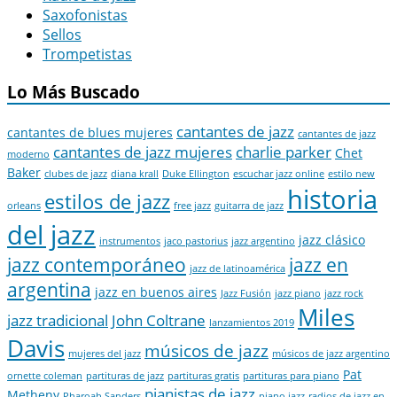
Saxofonistas
Sellos
Trompetistas
Lo Más Buscado
cantantes de jazz
cantantes de blues mujeres
cantantes de jazz
cantantes de jazz mujeres
charlie parker
Chet
moderno
Baker
clubes de jazz
diana krall
Duke Ellington
escuchar jazz online
estilo new
historia
estilos de jazz
orleans
free jazz
guitarra de jazz
del jazz
jazz clásico
instrumentos
jaco pastorius
jazz argentino
jazz contemporáneo
jazz en
jazz de latinoamérica
argentina
jazz en buenos aires
Jazz Fusión
jazz piano
jazz rock
Miles
jazz tradicional
John Coltrane
lanzamientos 2019
Davis
músicos de jazz
mujeres del jazz
músicos de jazz argentino
Pat
ornette coleman
partituras de jazz
partituras gratis
partituras para piano
pianistas de jazz
Metheny
Pharoah Sanders
piano jazz
radios de jazz en