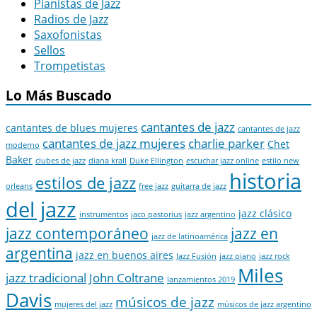
Pianistas de Jazz
Radios de Jazz
Saxofonistas
Sellos
Trompetistas
Lo Más Buscado
cantantes de jazz
cantantes de blues mujeres
cantantes de jazz
cantantes de jazz mujeres
charlie parker
Chet
moderno
Baker
clubes de jazz
diana krall
Duke Ellington
escuchar jazz online
estilo new
historia
estilos de jazz
orleans
free jazz
guitarra de jazz
del jazz
jazz clásico
instrumentos
jaco pastorius
jazz argentino
jazz contemporáneo
jazz en
jazz de latinoamérica
argentina
jazz en buenos aires
Jazz Fusión
jazz piano
jazz rock
Miles
jazz tradicional
John Coltrane
lanzamientos 2019
Davis
músicos de jazz
mujeres del jazz
músicos de jazz argentino