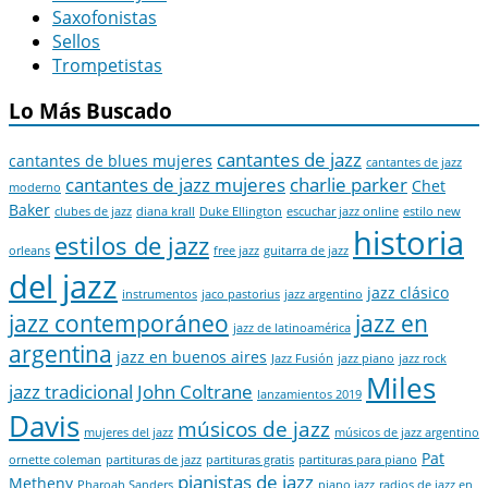
Saxofonistas
Sellos
Trompetistas
Lo Más Buscado
cantantes de jazz
cantantes de blues mujeres
cantantes de jazz
cantantes de jazz mujeres
charlie parker
Chet
moderno
Baker
clubes de jazz
diana krall
Duke Ellington
escuchar jazz online
estilo new
historia
estilos de jazz
orleans
free jazz
guitarra de jazz
del jazz
jazz clásico
instrumentos
jaco pastorius
jazz argentino
jazz contemporáneo
jazz en
jazz de latinoamérica
argentina
jazz en buenos aires
Jazz Fusión
jazz piano
jazz rock
Miles
jazz tradicional
John Coltrane
lanzamientos 2019
Davis
músicos de jazz
mujeres del jazz
músicos de jazz argentino
Pat
ornette coleman
partituras de jazz
partituras gratis
partituras para piano
pianistas de jazz
Metheny
Pharoah Sanders
piano jazz
radios de jazz en