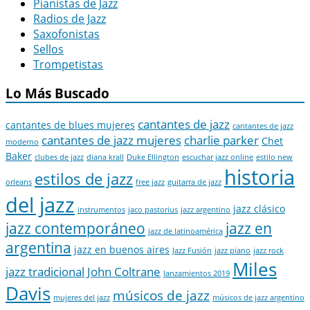
Pianistas de Jazz
Radios de Jazz
Saxofonistas
Sellos
Trompetistas
Lo Más Buscado
cantantes de jazz
cantantes de blues mujeres
cantantes de jazz
cantantes de jazz mujeres
charlie parker
Chet
moderno
Baker
clubes de jazz
diana krall
Duke Ellington
escuchar jazz online
estilo new
historia
estilos de jazz
orleans
free jazz
guitarra de jazz
del jazz
jazz clásico
instrumentos
jaco pastorius
jazz argentino
jazz contemporáneo
jazz en
jazz de latinoamérica
argentina
jazz en buenos aires
Jazz Fusión
jazz piano
jazz rock
Miles
jazz tradicional
John Coltrane
lanzamientos 2019
Davis
músicos de jazz
mujeres del jazz
músicos de jazz argentino