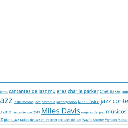
cantantes de jazz mujeres
charlie parker
Chet Baker
derno
club
jazz
jazz con
jazz clásico
instrumentos
jaco pastorius
jazz argentino
Miles Davis
músicos 
trane
lanzamientos 2019
mujeres del jazz
zz
piano jazz
radios de jazz en internet
recitales de jazz
Wayne Shorter
Wynton Marsal