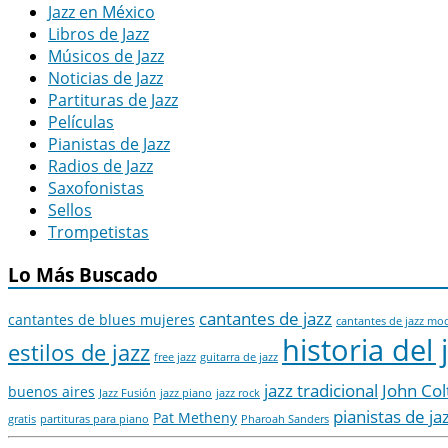
Jazz en México
Libros de Jazz
Músicos de Jazz
Noticias de Jazz
Partituras de Jazz
Películas
Pianistas de Jazz
Radios de Jazz
Saxofonistas
Sellos
Trompetistas
Lo Más Buscado
cantantes de jazz
cantantes de blues mujeres
cantantes de jazz mo
historia del 
estilos de jazz
free jazz
guitarra de jazz
jazz tradicional
John Col
buenos aires
Jazz Fusión
jazz piano
jazz rock
pianistas de ja
Pat Metheny
gratis
partituras para piano
Pharoah Sanders