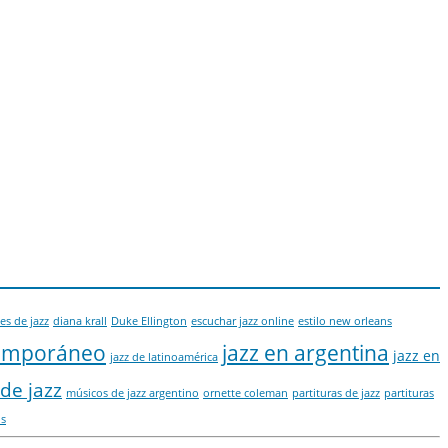
es de jazz
diana krall
Duke Ellington
escuchar jazz online
estilo new orleans
temporáneo
jazz en argentina
jazz en
jazz de latinoamérica
de jazz
músicos de jazz argentino
ornette coleman
partituras de jazz
partituras
is