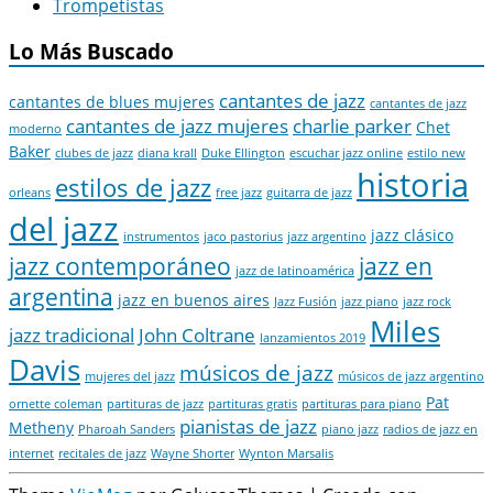
Trompetistas
Lo Más Buscado
cantantes de jazz
cantantes de blues mujeres
cantantes de jazz
cantantes de jazz mujeres
charlie parker
Chet
moderno
Baker
clubes de jazz
diana krall
Duke Ellington
escuchar jazz online
estilo new
historia
estilos de jazz
orleans
free jazz
guitarra de jazz
del jazz
jazz clásico
instrumentos
jaco pastorius
jazz argentino
jazz contemporáneo
jazz en
jazz de latinoamérica
argentina
jazz en buenos aires
Jazz Fusión
jazz piano
jazz rock
Miles
jazz tradicional
John Coltrane
lanzamientos 2019
Davis
músicos de jazz
mujeres del jazz
músicos de jazz argentino
Pat
ornette coleman
partituras de jazz
partituras gratis
partituras para piano
pianistas de jazz
Metheny
Pharoah Sanders
piano jazz
radios de jazz en
internet
recitales de jazz
Wayne Shorter
Wynton Marsalis