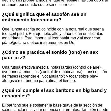
decisión es probar ambos: el que te resulte más cómodo y te
enamore por sonido suele ser el correcto.
¿Qué significa que el saxofón sea un
instrumento transpositor?
Que la nota escrita no coincide con la nota real que suena
(concert pitch). Por ejemplo, alto y tenor están en distintas
tonalidades. Esto importa al leer partituras y al tocar con
piano/guitarra u otros instrumentos en Do.
¿Cómo se practica el sonido (tono) en sax
para jazz?
Una rutina efectiva mezcla: notas largas (control de aire),
overtones/armónicos (control de embocadura), transcripción
de frases (aprender el ‘vocabulario’) y tocar sobre play-
alongs o metrónomo para afinar el tiempo.
¿Qué rol cumple el sax barítono en big band y
ensambles?
El barítono suele sostener la base grave de la sección de
saxos, anclar riffs y dar potencia en arreglos. También puede