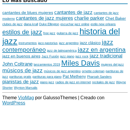
Lo Más Buscado
cantantes de jazz
cantantes de blues mujeres
cantantes de jazz
cantantes de jazz mujeres
charlie parker
Chet Baker
moderno
clubes de jazz
diana krall
Duke Ellington
escuchar jazz online
estilo new orleans
historia del
estilos de jazz
free jazz
guitarra de jazz
jazz
jazz
jazz clásico
instrumentos
jaco pastorius
jazz argentino
contemporáneo
jazz en argentina
jazz de latinoamérica
jazz tradicional
jazz en buenos aires
Jazz Fusión
jazz piano
jazz rock
Miles Davis
John Coltrane
lanzamientos 2019
mujeres del jazz
músicos de jazz
músicos de jazz argentino
ornette coleman
partituras de
Pat Metheny
jazz
partituras gratis
partituras para piano
Pharoah Sanders
pianistas de jazz
piano jazz
radios de jazz en internet
recitales de jazz
Wayne
Shorter
Wynton Marsalis
Theme
VioMag
por GalussoThemes | Creado con
WordPress