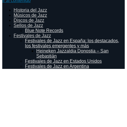
Ir al contenido
Historia del Jazz
Músicos de Jazz
Discos de Jazz
Sellos de Jazz
Blue Note Records
Festivales de Jazz
Festivales de Jazz en España: los destacados,
los festivales emergentes y más
Heineken Jazzaldia Donostia – San
Sebastián
Festivales de Jazz en Estados Unidos
Festivales de Jazz en Argentina