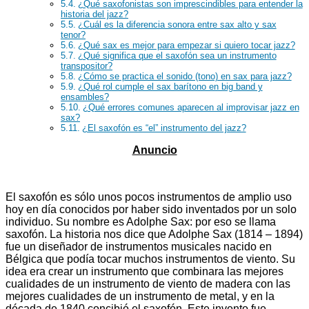
¿Qué saxofonistas son imprescindibles para entender la
historia del jazz?
¿Cuál es la diferencia sonora entre sax alto y sax
tenor?
¿Qué sax es mejor para empezar si quiero tocar jazz?
¿Qué significa que el saxofón sea un instrumento
transpositor?
¿Cómo se practica el sonido (tono) en sax para jazz?
¿Qué rol cumple el sax barítono en big band y
ensambles?
¿Qué errores comunes aparecen al improvisar jazz en
sax?
¿El saxofón es “el” instrumento del jazz?
El saxofón es sólo unos pocos instrumentos de amplio uso
hoy en día conocidos por haber sido inventados por un solo
individuo. Su nombre es Adolphe Sax: por eso se llama
saxofón. La historia nos dice que Adolphe Sax (1814 – 1894)
fue un diseñador de instrumentos musicales nacido en
Bélgica que podía tocar muchos instrumentos de viento. Su
idea era crear un instrumento que combinara las mejores
cualidades de un instrumento de viento de madera con las
mejores cualidades de un instrumento de metal, y en la
década de 1840 concibió el saxofón. Este invento fue