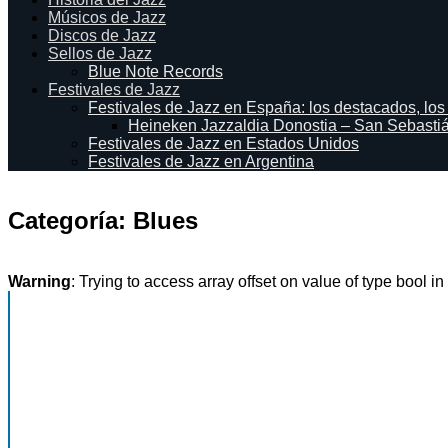
Músicos de Jazz
Discos de Jazz
Sellos de Jazz
Blue Note Records
Festivales de Jazz
Festivales de Jazz en España: los destacados, los
Heineken Jazzaldia Donostia – San Sebasti
Festivales de Jazz en Estados Unidos
Festivales de Jazz en Argentina
Categoría:
Blues
Warning
: Trying to access array offset on value of type bool in