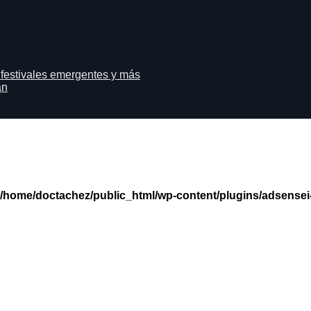
 festivales emergentes y más
án
/home/doctachez/public_html/wp-content/plugins/adsensei