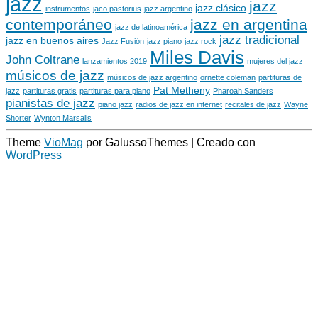
jazz
jazz
jazz clásico
instrumentos
jaco pastorius
jazz argentino
contemporáneo
jazz en argentina
jazz de latinoamérica
jazz tradicional
jazz en buenos aires
Jazz Fusión
jazz piano
jazz rock
Miles Davis
John Coltrane
lanzamientos 2019
mujeres del jazz
músicos de jazz
músicos de jazz argentino
ornette coleman
partituras de
Pat Metheny
jazz
partituras gratis
partituras para piano
Pharoah Sanders
pianistas de jazz
piano jazz
radios de jazz en internet
recitales de jazz
Wayne
Shorter
Wynton Marsalis
Theme
VioMag
por GalussoThemes | Creado con
WordPress