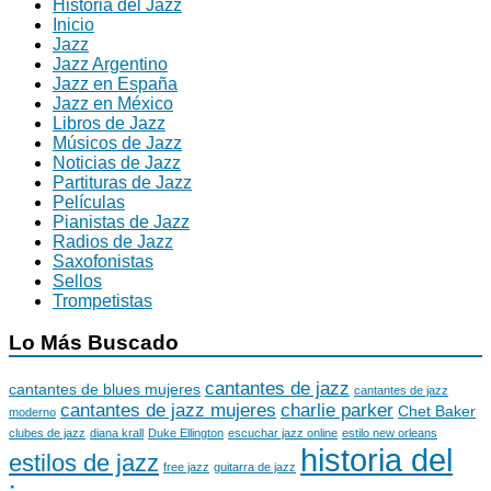
Historia del Jazz
Inicio
Jazz
Jazz Argentino
Jazz en España
Jazz en México
Libros de Jazz
Músicos de Jazz
Noticias de Jazz
Partituras de Jazz
Películas
Pianistas de Jazz
Radios de Jazz
Saxofonistas
Sellos
Trompetistas
Lo Más Buscado
cantantes de jazz
cantantes de blues mujeres
cantantes de jazz
cantantes de jazz mujeres
charlie parker
Chet Baker
moderno
clubes de jazz
diana krall
Duke Ellington
escuchar jazz online
estilo new orleans
historia del
estilos de jazz
free jazz
guitarra de jazz