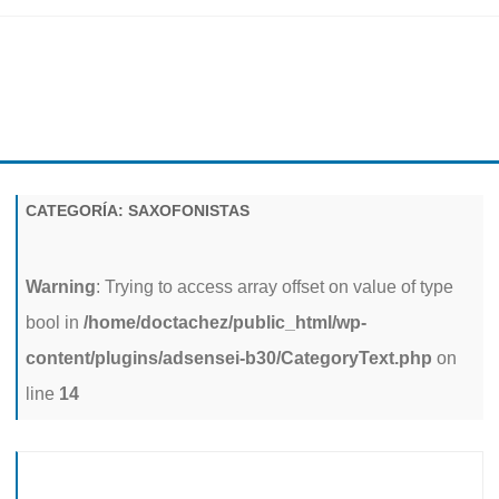
Ir
al
contenido
CATEGORÍA:
SAXOFONISTAS
Warning
: Trying to access array offset on value of type
bool in
/home/doctachez/public_html/wp-
content/plugins/adsensei-b30/CategoryText.php
on
line
14