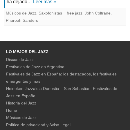
ha dejado…
Leer más »
Músicos de Jazz
,
Saxofonistas
free jazz
,
John Coltrane
,
Pharoah Sanders
LO MEJOR DEL JAZZ
Discos de Jazz
Festivales de Jazz en Argentina
Festivales de Jazz en España: los destacados, los festivales
emergentes y más
Heineken Jazzaldia Donostia – San Sebastián. Festivales de
Jazz en España
Historia del Jazz
Home
Músicos de Jazz
Política de privacidad y Aviso Legal