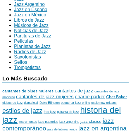
Jazz Argentino
Jazz en España
Jazz en México
Libros de Jazz
Músicos de Jazz
Noticias de Jazz
Partituras de Jazz
Películas
Pianistas de Jazz
Radios de Jazz
Saxofonistas
Sellos
Trompetistas
Lo Más Buscado
cantantes de jazz
cantantes de blues mujeres
cantantes de jazz
cantantes de jazz mujeres
charlie parker
Chet Baker
moderno
clubes de jazz
diana krall
Duke Ellington
escuchar jazz online
estilo new orleans
historia del
estilos de jazz
free jazz
guitarra de jazz
jazz
jazz
jazz clásico
instrumentos
jaco pastorius
jazz argentino
contemporáneo
jazz en argentina
jazz de latinoamérica