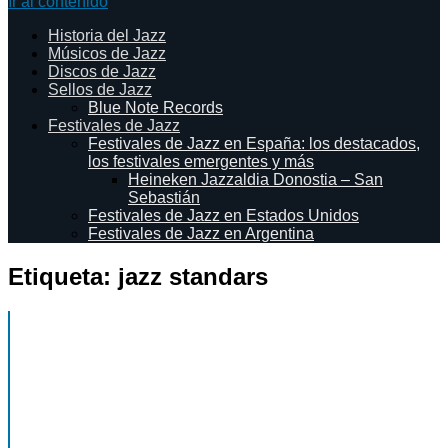
Ir al contenido
Historia del Jazz
Músicos de Jazz
Discos de Jazz
Sellos de Jazz
Blue Note Records
Festivales de Jazz
Festivales de Jazz en España: los destacados,
los festivales emergentes y más
Heineken Jazzaldia Donostia – San
Sebastián
Festivales de Jazz en Estados Unidos
Festivales de Jazz en Argentina
Etiqueta:
jazz standars