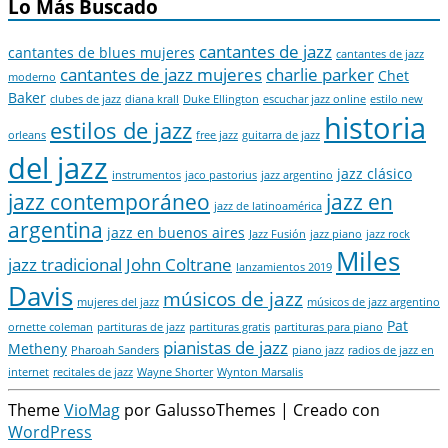
Lo Más Buscado
cantantes de jazz
cantantes de blues mujeres
cantantes de jazz
cantantes de jazz mujeres
charlie parker
Chet
moderno
Baker
clubes de jazz
diana krall
Duke Ellington
escuchar jazz online
estilo new
historia
estilos de jazz
orleans
free jazz
guitarra de jazz
del jazz
jazz clásico
instrumentos
jaco pastorius
jazz argentino
jazz contemporáneo
jazz en
jazz de latinoamérica
argentina
jazz en buenos aires
Jazz Fusión
jazz piano
jazz rock
Miles
jazz tradicional
John Coltrane
lanzamientos 2019
Davis
músicos de jazz
mujeres del jazz
músicos de jazz argentino
Pat
ornette coleman
partituras de jazz
partituras gratis
partituras para piano
pianistas de jazz
Metheny
Pharoah Sanders
piano jazz
radios de jazz en
internet
recitales de jazz
Wayne Shorter
Wynton Marsalis
Theme
VioMag
por GalussoThemes | Creado con
WordPress