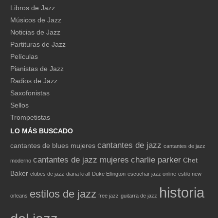
Libros de Jazz
Músicos de Jazz
Noticias de Jazz
Partituras de Jazz
Películas
Pianistas de Jazz
Radios de Jazz
Saxofonistas
Sellos
Trompetistas
LO MÁS BUSCADO
cantantes de jazz
cantantes de blues mujeres
cantantes de jazz
cantantes de jazz mujeres
charlie parker
Chet
moderno
Baker
clubes de jazz
diana krall
Duke Ellington
escuchar jazz online
estilo new
historia
estilos de jazz
orleans
free jazz
guitarra de jazz