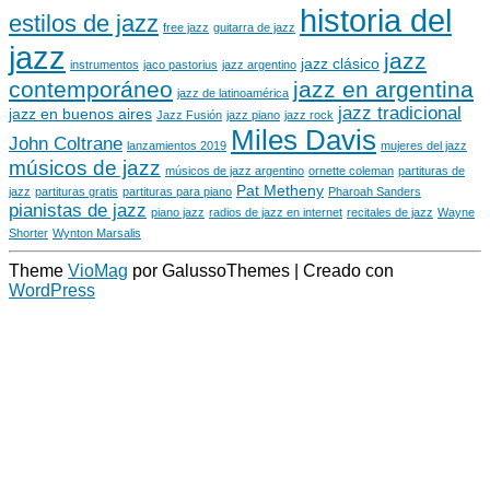
historia del
estilos de jazz
free jazz
guitarra de jazz
jazz
jazz
jazz clásico
instrumentos
jaco pastorius
jazz argentino
contemporáneo
jazz en argentina
jazz de latinoamérica
jazz tradicional
jazz en buenos aires
Jazz Fusión
jazz piano
jazz rock
Miles Davis
John Coltrane
lanzamientos 2019
mujeres del jazz
músicos de jazz
músicos de jazz argentino
ornette coleman
partituras de
Pat Metheny
jazz
partituras gratis
partituras para piano
Pharoah Sanders
pianistas de jazz
piano jazz
radios de jazz en internet
recitales de jazz
Wayne
Shorter
Wynton Marsalis
Theme
VioMag
por GalussoThemes | Creado con
WordPress