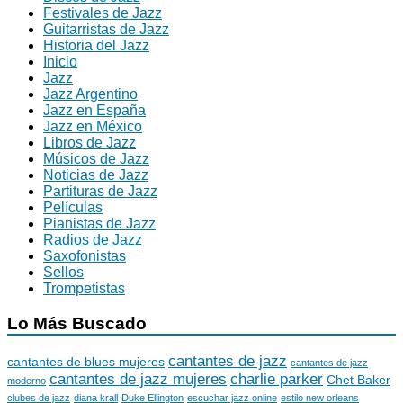
Festivales de Jazz
Guitarristas de Jazz
Historia del Jazz
Inicio
Jazz
Jazz Argentino
Jazz en España
Jazz en México
Libros de Jazz
Músicos de Jazz
Noticias de Jazz
Partituras de Jazz
Películas
Pianistas de Jazz
Radios de Jazz
Saxofonistas
Sellos
Trompetistas
Lo Más Buscado
cantantes de jazz
cantantes de blues mujeres
cantantes de jazz
cantantes de jazz mujeres
charlie parker
Chet Baker
moderno
clubes de jazz
diana krall
Duke Ellington
escuchar jazz online
estilo new orleans