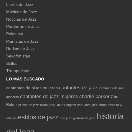
Libros de Jazz
Músicos de Jazz
Noticias de Jazz
Partituras de Jazz
Películas
Pianistas de Jazz
Radios de Jazz
Saxofonistas
Sellos
Trompetistas
LO MÁS BUSCADO
cantantes de jazz
cantantes de blues mujeres
cantantes de jazz
cantantes de jazz mujeres
charlie parker
Chet
moderno
Baker
clubes de jazz
diana krall
Duke Ellington
escuchar jazz online
estilo new
historia
estilos de jazz
orleans
free jazz
guitarra de jazz