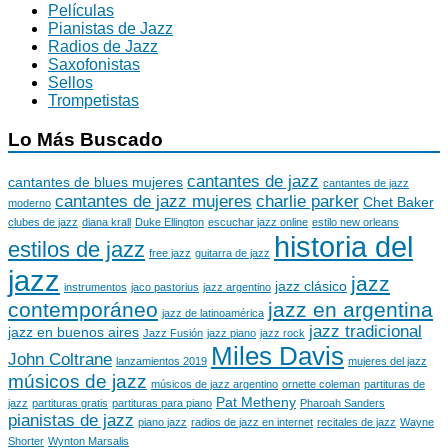
Películas
Pianistas de Jazz
Radios de Jazz
Saxofonistas
Sellos
Trompetistas
Lo Más Buscado
cantantes de jazz
cantantes de blues mujeres
cantantes de jazz
cantantes de jazz mujeres
charlie parker
Chet Baker
moderno
clubes de jazz
diana krall
Duke Ellington
escuchar jazz online
estilo new orleans
historia del
estilos de jazz
free jazz
guitarra de jazz
jazz
jazz
jazz clásico
instrumentos
jaco pastorius
jazz argentino
contemporáneo
jazz en argentina
jazz de latinoamérica
jazz tradicional
jazz en buenos aires
Jazz Fusión
jazz piano
jazz rock
Miles Davis
John Coltrane
lanzamientos 2019
mujeres del jazz
músicos de jazz
músicos de jazz argentino
ornette coleman
partituras de
Pat Metheny
jazz
partituras gratis
partituras para piano
Pharoah Sanders
pianistas de jazz
piano jazz
radios de jazz en internet
recitales de jazz
Wayne
Shorter
Wynton Marsalis