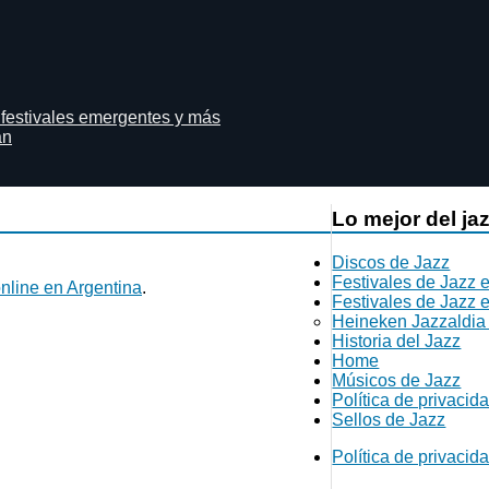
 festivales emergentes y más
án
Lo mejor del ja
Discos de Jazz
Festivales de Jazz 
nline en Argentina
.
Festivales de Jazz 
Heineken Jazzaldia
Historia del Jazz
Home
Músicos de Jazz
Política de privacid
Sellos de Jazz
Política de privacid