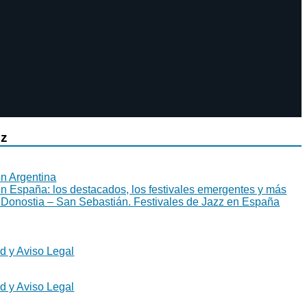
zz
en Argentina
en España: los destacados, los festivales emergentes y más
 Donostia – San Sebastián. Festivales de Jazz en España
ad y Aviso Legal
ad y Aviso Legal