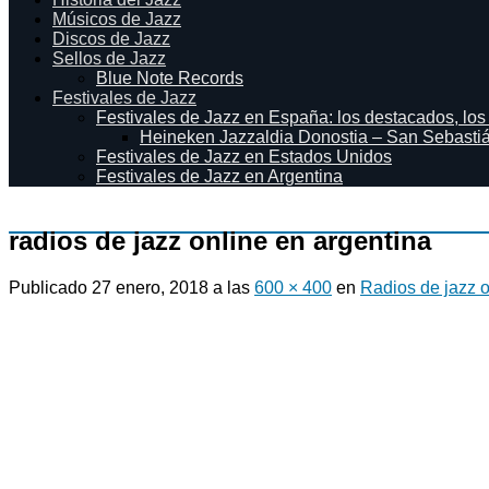
Músicos de Jazz
Discos de Jazz
Sellos de Jazz
Blue Note Records
Festivales de Jazz
Festivales de Jazz en España: los destacados, los
Heineken Jazzaldia Donostia – San Sebasti
Festivales de Jazz en Estados Unidos
Festivales de Jazz en Argentina
radios de jazz online en argentina
Publicado
27 enero, 2018
a las
600 × 400
en
Radios de jazz o