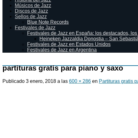
Músicos de Jazz
Discos de Jazz
Sellos de Jazz
Blue Note Records
Festivales de Jazz
Festivales de Jazz en España: los destacados, los
Heineken Jazzaldia Donostia – San Sebasti
Festivales de Jazz en Estados Unidos
Festivales de Jazz en Argentina
partituras gratis para piano y saxo
Publicado
3 enero, 2018
a las
600 × 286
en
Partituras gratis 