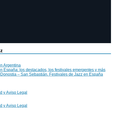
zz
en Argentina
en España: los destacados, los festivales emergentes y más
 Donostia – San Sebastián. Festivales de Jazz en España
ad y Aviso Legal
ad y Aviso Legal