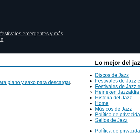
 festivales emergentes y más
án
Lo mejor del ja
Discos de Jazz
Festivales de Jazz 
para piano y saxo para descargar
.
Festivales de Jazz 
Heineken Jazzaldia
Historia del Jazz
Home
Músicos de Jazz
Política de privacid
Sellos de Jazz
Política de privacid