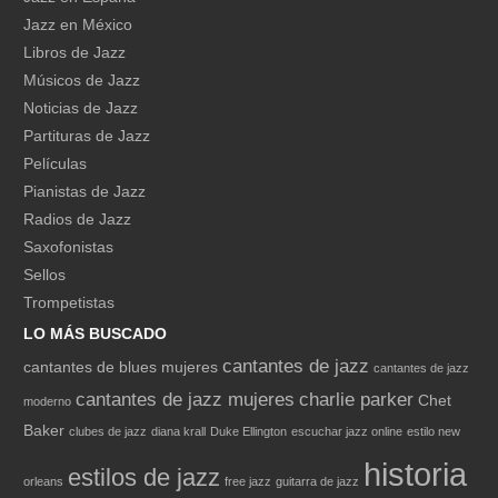
Jazz en México
Libros de Jazz
Músicos de Jazz
Noticias de Jazz
Partituras de Jazz
Películas
Pianistas de Jazz
Radios de Jazz
Saxofonistas
Sellos
Trompetistas
LO MÁS BUSCADO
cantantes de jazz
cantantes de blues mujeres
cantantes de jazz
cantantes de jazz mujeres
charlie parker
Chet
moderno
Baker
clubes de jazz
diana krall
Duke Ellington
escuchar jazz online
estilo new
historia
estilos de jazz
orleans
free jazz
guitarra de jazz