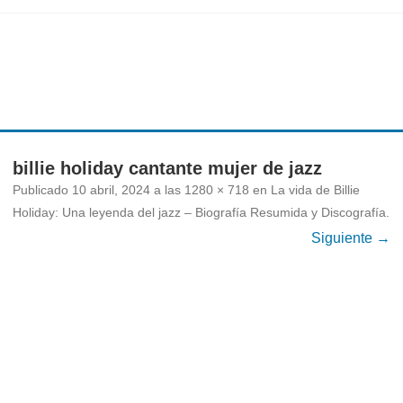
Ir
al
contenido
billie holiday cantante mujer de jazz
Publicado
10 abril, 2024
a las
1280 × 718
en
La vida de Billie
Holiday: Una leyenda del jazz – Biografía Resumida y Discografía
.
Siguiente →