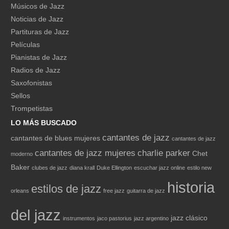
Músicos de Jazz
Noticias de Jazz
Partituras de Jazz
Películas
Pianistas de Jazz
Radios de Jazz
Saxofonistas
Sellos
Trompetistas
LO MÁS BUSCADO
cantantes de jazz
cantantes de blues mujeres
cantantes de jazz
cantantes de jazz mujeres
charlie parker
Chet
moderno
Baker
clubes de jazz
diana krall
Duke Ellington
escuchar jazz online
estilo new
historia
estilos de jazz
orleans
free jazz
guitarra de jazz
del jazz
jazz clásico
instrumentos
jaco pastorius
jazz argentino