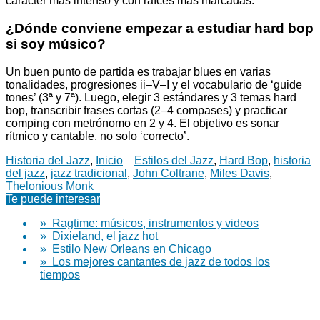
carácter más intenso y con raíces más marcadas.
¿Dónde conviene empezar a estudiar hard bop
si soy músico?
Un buen punto de partida es trabajar blues en varias
tonalidades, progresiones ii–V–I y el vocabulario de ‘guide
tones’ (3ª y 7ª). Luego, elegir 3 estándares y 3 temas hard
bop, transcribir frases cortas (2–4 compases) y practicar
comping con metrónomo en 2 y 4. El objetivo es sonar
rítmico y cantable, no solo ‘correcto’.
Historia del Jazz
,
Inicio
Estilos del Jazz
,
Hard Bop
,
historia
del jazz
,
jazz tradicional
,
John Coltrane
,
Miles Davis
,
Thelonious Monk
Te puede interesar
» Ragtime: músicos, instrumentos y videos
» Dixieland, el jazz hot
» Estilo New Orleans en Chicago
» Los mejores cantantes de jazz de todos los
tiempos