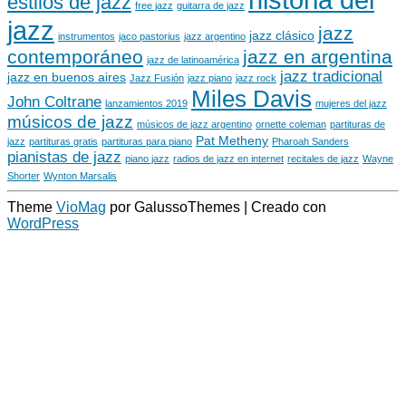
estilos de jazz
free jazz
guitarra de jazz
jazz
jazz
jazz clásico
instrumentos
jaco pastorius
jazz argentino
contemporáneo
jazz en argentina
jazz de latinoamérica
jazz tradicional
jazz en buenos aires
Jazz Fusión
jazz piano
jazz rock
Miles Davis
John Coltrane
lanzamientos 2019
mujeres del jazz
músicos de jazz
músicos de jazz argentino
ornette coleman
partituras de
Pat Metheny
jazz
partituras gratis
partituras para piano
Pharoah Sanders
pianistas de jazz
piano jazz
radios de jazz en internet
recitales de jazz
Wayne
Shorter
Wynton Marsalis
Theme
VioMag
por GalussoThemes | Creado con
WordPress