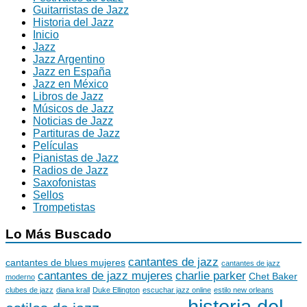
Guitarristas de Jazz
Historia del Jazz
Inicio
Jazz
Jazz Argentino
Jazz en España
Jazz en México
Libros de Jazz
Músicos de Jazz
Noticias de Jazz
Partituras de Jazz
Películas
Pianistas de Jazz
Radios de Jazz
Saxofonistas
Sellos
Trompetistas
Lo Más Buscado
cantantes de jazz
cantantes de blues mujeres
cantantes de jazz
cantantes de jazz mujeres
charlie parker
Chet Baker
moderno
clubes de jazz
diana krall
Duke Ellington
escuchar jazz online
estilo new orleans
historia del