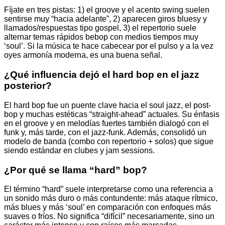
Fíjate en tres pistas: 1) el groove y el acento swing suelen
sentirse muy “hacia adelante”, 2) aparecen giros bluesy y
llamados/respuestas tipo gospel, 3) el repertorio suele
alternar temas rápidos bebop con medios tiempos muy
‘soul’. Si la música te hace cabecear por el pulso y a la vez
oyes armonía moderna, es una buena señal.
¿Qué influencia dejó el hard bop en el jazz
posterior?
El hard bop fue un puente clave hacia el soul jazz, el post-
bop y muchas estéticas “straight-ahead” actuales. Su énfasis
en el groove y en melodías fuertes también dialogó con el
funk y, más tarde, con el jazz-funk. Además, consolidó un
modelo de banda (combo con repertorio + solos) que sigue
siendo estándar en clubes y jam sessions.
¿Por qué se llama “hard” bop?
El término “hard” suele interpretarse como una referencia a
un sonido más duro o más contundente: más ataque rítmico,
más blues y más ‘soul’ en comparación con enfoques más
suaves o fríos. No significa “difícil” necesariamente, sino un