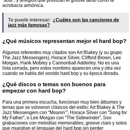
“soul”, y arreglos que priorizan el groove tanto como la
acrobacia armónica.
Te puede interesar:
¿Cuáles son las canciones de
jazz más famosas?
¿Qué músicos representan mejor el hard bop?
Algunos referentes muy citados son Art Blakey (y su grupo
The Jazz Messengers), Horace Silver, Clifford Brown, Lee
Morgan, Hank Mobley y Cannonball Adderley. No es una
lista cerrada, pero estos nombres aparecen una y otra vez
cuando se habla del sonido hard bop y su época dorada.
¿Qué discos o temas son buenos para
empezar con hard bop?
Para una primera escucha, funcionan muy bien álbumes y
temas que se volvieron clásicos del estilo: Art Blakey & The
Jazz Messengers con “Moanin’”, Horace Silver con “Song for
My Father”, o Lee Morgan con “The Sidewinder”. Son
grabaciones con melodías memorables, groove claro y solos
que muestran el lenguaje del hard bop sin perder