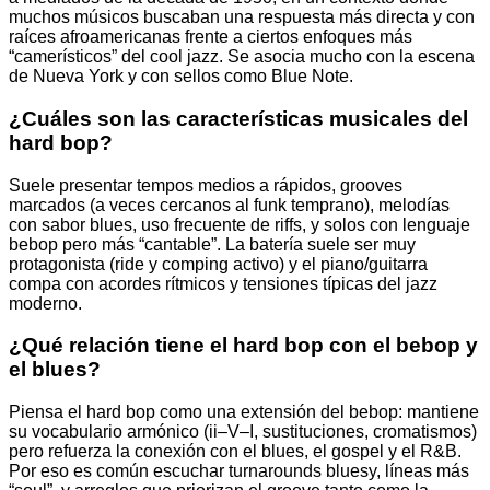
muchos músicos buscaban una respuesta más directa y con
raíces afroamericanas frente a ciertos enfoques más
“camerísticos” del cool jazz. Se asocia mucho con la escena
de Nueva York y con sellos como Blue Note.
¿Cuáles son las características musicales del
hard bop?
Suele presentar tempos medios a rápidos, grooves
marcados (a veces cercanos al funk temprano), melodías
con sabor blues, uso frecuente de riffs, y solos con lenguaje
bebop pero más “cantable”. La batería suele ser muy
protagonista (ride y comping activo) y el piano/guitarra
compa con acordes rítmicos y tensiones típicas del jazz
moderno.
¿Qué relación tiene el hard bop con el bebop y
el blues?
Piensa el hard bop como una extensión del bebop: mantiene
su vocabulario armónico (ii–V–I, sustituciones, cromatismos)
pero refuerza la conexión con el blues, el gospel y el R&B.
Por eso es común escuchar turnarounds bluesy, líneas más