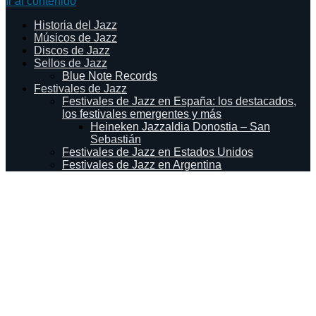
Ir al contenido
Historia del Jazz
Músicos de Jazz
Discos de Jazz
Sellos de Jazz
Blue Note Records
Festivales de Jazz
Festivales de Jazz en España: los destacados,
los festivales emergentes y más
Heineken Jazzaldia Donostia – San
Sebastián
Festivales de Jazz en Estados Unidos
Festivales de Jazz en Argentina