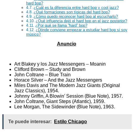
hard bop?
¿Cuál es la diferencia entre hard bop y cool jazz?
¿Qué formaciones son típicas del hard bop?
¿Cómo puedo reconocer hard bop al escucharlo?
¿Qué influencia dejó el hard bop en el jazz posterior?
¿Por qué se llama “hard” bop?
¿Dónde conviene empezar a estudiar hard bop si soy
músico?
Art Blakey y los Jazz Messengers – Moanin
Clifford Brown – Study and Brown
John Coltrane – Blue Train
Horace Silver – And the Jazz Messengers
Miles Davis and The Modern Jazz Giants (Original
Jazz Classics), 1954.
Johnny Griffin, A Blowin’ Session (Blue Note), 1957.
John Coltrane, Giant Steps (Atlantic), 1959.
Lee Morgan, The Sidewinder (Blue Note), 1963.
Te puede interesar:
Estilo Chicago